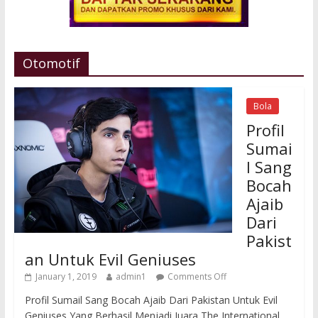
Otomotif
Bola
Profil
Sumai
l Sang
Bocah
Ajaib
Dari
Pakist
an Untuk Evil Geniuses
January 1, 2019
admin1
Comments Off
Profil Sumail Sang Bocah Ajaib Dari Pakistan Untuk Evil
Geniuses Yang Berhasil Menjadi Juara The International