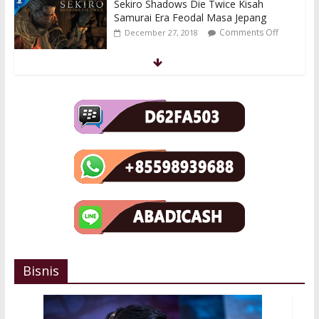
Sekiro Shadows Die Twice Kisah
Samurai Era Feodal Masa Jepang
Comments Off
December 27, 2018
Kingdom Hearts 3 Kisah Lanjutan Saga
Pencarian Dark Seeker
Comments Off
December 26, 2018
Profil Sumail Sang Bocah Ajaib Dari
Pakistan Untuk Evil Geniuses
Comments Off
January 1, 2019
Bisnis