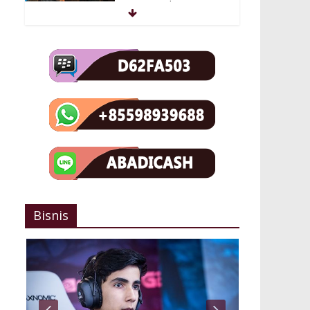
Twice Kisah Samurai
Era Feodal Masa
Jepang
December 27, 2018
Comments Off
Kingdom Hearts 3
Kisah Lanjutan Saga
Pencarian Dark Seeker
December 26, 2018
Comments Off
Profil Sumail Sang
Bocah Ajaib Dari
Pakistan Untuk Evil
Bisnis
Geniuses
January 1, 2019
Comments Off