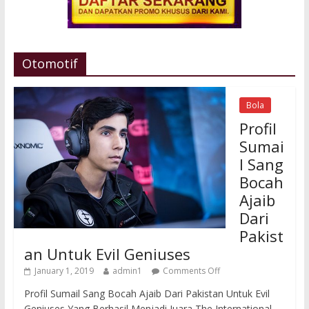
Otomotif
Bola
Profil
Sumai
l Sang
Bocah
Ajaib
Dari
Pakist
an Untuk Evil Geniuses
January 1, 2019
admin1
Comments Off
Profil Sumail Sang Bocah Ajaib Dari Pakistan Untuk Evil
Geniuses Yang Berhasil Menjadi Juara The International