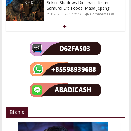
Sekiro Shadows Die Twice Kisah
Samurai Era Feodal Masa Jepang
Comments Off
December 27, 2018
Kingdom Hearts 3 Kisah Lanjutan Saga
Pencarian Dark Seeker
Comments Off
December 26, 2018
Profil Sumail Sang Bocah Ajaib Dari
Pakistan Untuk Evil Geniuses
Comments Off
January 1, 2019
Bisnis